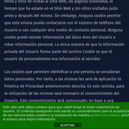
fecha y hora de visitas al Sitio Web, las páginas visionadas, el
tiempo que ha estado en el Sitio Web y los sitios visitados justo
antes y después del mismo. Sin embargo, ninguna cookie permite
que esta misma pueda contactarse con el número de teléfono del
Usuario o con cualquier otro medio de contacto personal. Ninguna
cookie puede extraer información del disco duro del Usuario o
robar información personal. La única manera de que la información
privada del Usuario forme parte del archivo Cookie es que el
usuario da personalmente esa información al servidor.
Las cookies que permiten identificar a una persona se consideran
datos personales. Por tanto, a las mismas les será de aplicación la
Polнtica de Privacidad anteriormente descrita. En este sentido, para
la utilización de las mismas será necesario el consentimiento del
Usuario. Este consentimiento será comunicado, en base a una
Este sitio web utiliza cookies para que usted tenga la mejor experiencia de
elección auténtica, ofrecido mediante una decisión afirmativa y
usuario. Si continúa navegando está dando su consentimiento para la aceptació
positiva, antes del tratamiento inicial, removible y documentado.
de las mencionadas cookies y la aceptación de nuestra
política de cookies
, pinc
el enlace para mayor información.
ACEPTAR