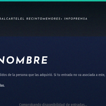
RAL
CARTEL
EL RECINTO
MENORES
+ INFO
PRENSA
 NOMBRE
idos de la persona que las adquirió. Si tu entrada no va asociada a este
das.
Comprobando disponibilidad de entradas…